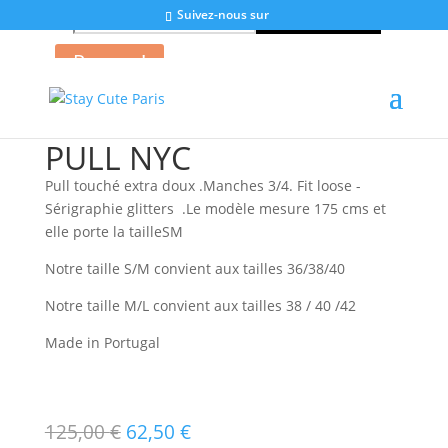
Suivez-nous sur
Search for:
Search Button
Profitez des soldes du 24 juin au 21 juillet !
Promo !
Accueil
/
Prix réduits
/ PULL NYC
PULL NYC
Pull touché extra doux .Manches 3/4. Fit loose -
Sérigraphie glitters .Le modèle mesure 175 cms et
elle porte la tailleSM
Notre taille S/M convient aux tailles 36/38/40
Notre taille M/L convient aux tailles 38 / 40 /42
Made in Portugal
Le
Le
125,00
€
62,50
€