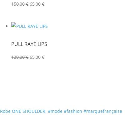
Le
Le
150,00
€
65,00
€
prix
prix
initial
actuel
était :
est :
150,00 €.
65,00 €.
PULL RAYÉ LIPS
Le
Le
139,00
€
65,00
€
prix
prix
initial
actuel
était :
est :
139,00 €.
65,00 €.
Robe ONE SHOULDER. #mode #fashion #marquefrançaise