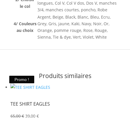
longues, Col V, Col V dos, Dos V, manches
le col
3/4, manches courtes, poncho, Robe
Argent, Beige, Black, Blanc, Bleu, Ecru,
4/ Couleurs
Grey, Gris, jaune, Kaki, Navy, Noir, Or,
au choix
Orange, pomme rouge, Rose, Rouge,
Sienna, Tie & dye, Vert, Violet, White
Produits similaires
Promo !
Promo !
Promo !
Promo !
Promo !
TEE SHIRT EAGLES
Le
Le
65,00
€
39,00
€
prix
prix