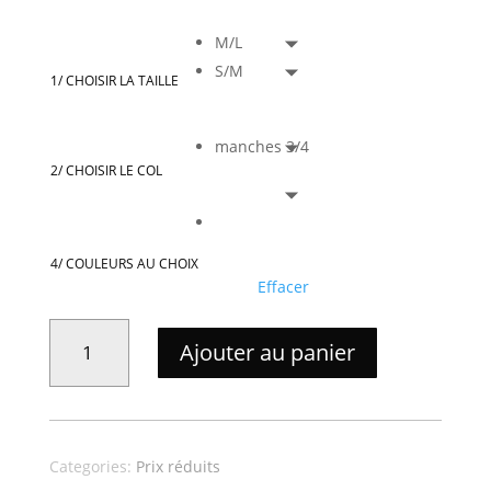
prix
prix
initial
actuel
M/L
était :
est :
S/M
125,00 €.
62,50 €.
1/ CHOISIR LA TAILLE
manches 3/4
2/ CHOISIR LE COL
4/ COULEURS AU CHOIX
Effacer
QUANTITÉ
Ajouter au panier
DE
PULL
NYC
Categories:
Prix réduits