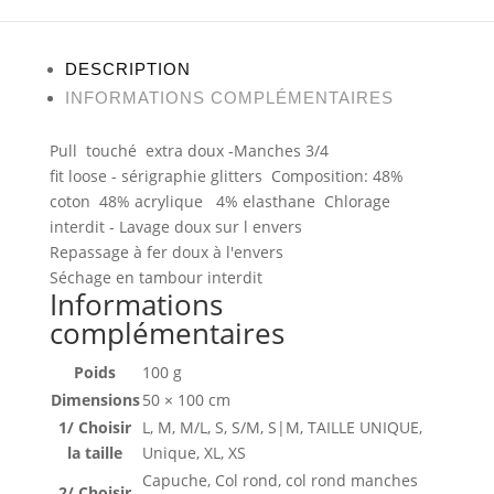
DESCRIPTION
INFORMATIONS COMPLÉMENTAIRES
Pull touché extra doux -Manches 3/4
fit loose - sérigraphie glitters Composition: 48%
coton 48% acrylique 4% elasthane Chlorage
interdit - Lavage doux sur l envers
Repassage à fer doux à l'envers
Séchage en tambour interdit
Informations
complémentaires
Poids
100 g
Dimensions
50 × 100 cm
1/ Choisir
L, M, M/L, S, S/M, S|M, TAILLE UNIQUE,
la taille
Unique, XL, XS
Capuche, Col rond, col rond manches
2/ Choisir