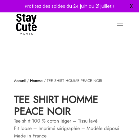
MON COMPTE
X
Profitez des soldes du 24 juin au 21 juillet !
ARTICLES 0
Search Button
Search
for:
Accueil
/
Homme
/ TEE SHIRT HOMME PEACE NOIR
TEE SHIRT HOMME
PEACE NOIR
Tee shirt 100 % coton léger – Tissu lavé
Fit loose – Imprimé sérigraphie – Modèle déposé
Made in France