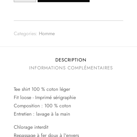
TEE
SHIRT
HOMME
PEACE
Categories:
Homme
NOIR
DESCRIPTION
INFORMATIONS COMPLÉMENTAIRES
Tee shirt 100 % coton léger
Fit loose - Imprimé sérigraphie
Composition : 100 % coton
Entretien : lavage à la main
Chlorage interdit
Repassage à fer doux à l'envers